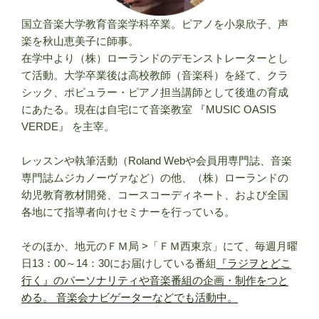
国立音楽大学教育音楽学科卒業。ピアノを小泉欣子、声
楽を秋山恵美子に師事。
在学中より（株）ローランドのデモンストレーターとし
て活動。大学卒業後は高校教師（音楽科）を経て、クラ
シック、ポピュラー・ピアノ担当講師として後進の育成
にあたる。現在は自宅にて音楽教室 『MUSIC OASIS
VERDE』 を主宰。
レッスンや執筆活動（Roland Webや会員用専門誌、音楽
専門誌ムジカノーヴァなど）の他、（株）ローランドの
幼児教育教材開発、コースコーディネート、および全国
各地にて指導者向けセミナーを行っている。
そのほか、地元のＦＭ局 >「ＦＭ西東京」にて、毎週月曜
日13：00～14：30にお届けしている番組
『ラジヲとどこ
行く』のパーソナリティや音楽番組の企画・制作をつと
める。 音楽会ナビゲーターなどでも活動中。