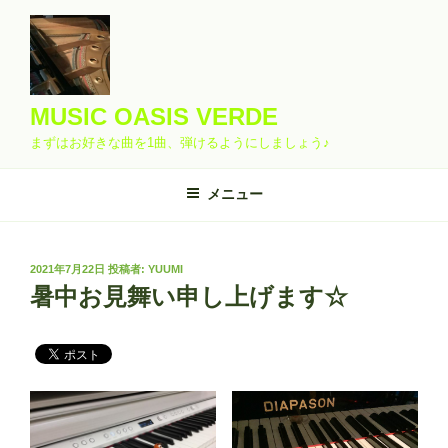
コ
ン
テ
ン
ツ
MUSIC OASIS VERDE
へ
まずはお好きな曲を1曲、弾けるようにしましょう♪
ス
キ
メニュー
ッ
プ
投
2021年7月22日
投稿者:
YUUMI
稿
暑中お見舞い申し上げます☆
日: