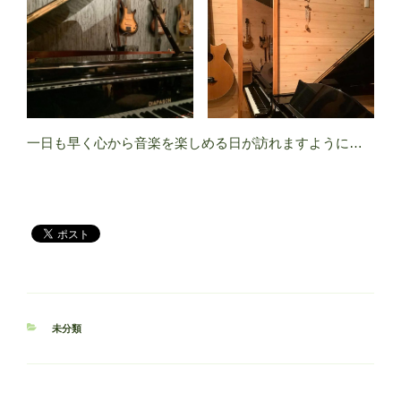
一日も早く心から音楽を楽しめる日が訪れますように…
カ
未分類
テ
ゴ
リ
ー