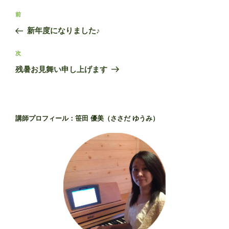
投
過
前
稿
去
新年度になりました♪
ナ
の
ビ
投
次
次
稿
ゲ
の
残暑お見舞い申し上げます
投
ー
稿
シ
ョ
講師プロフィール：笹田 優美（ささだ ゆうみ）
ン