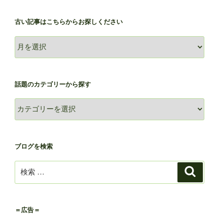
古い記事はこちらからお探しください
古
い
記
事
話題のカテゴリーから探す
は
こ
話
ち
題
ら
の
か
カ
ブログを検索
ら
テ
お
ゴ
検
検
探
リ
索
索:
し
ー
く
か
だ
ら
＝広告＝
さ