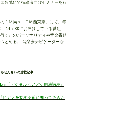
全国各地にて指導者向けセミナーを行
のＦＭ局 >「ＦＭ西東京」にて、毎
0～14：30にお届けしている番組
こ行く』のパーソナリティや音楽番組
つとめる。 音楽会ナビゲーターな
。
うみせんせいの連載記事
sic Navi『デジタルピアノ活用法講座』
LOG 『ピアノを始める前に知っておきた