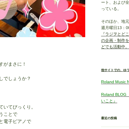
ート、および
っている。
そのほか、地元
週月曜日13：0
『ラジヲとど
の企画・制作を
どでも活動中
すがまさに！
他サイトでの、ゆ
しでしょうか？
Roland Mu
Roland B
いこと』
ていてびっくり。
うことで
最近の投稿
と電子ピアノで
。