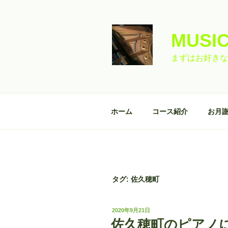
コ
ン
テ
MUSIC
ン
ツ
まずはお好きな
へ
ス
キ
ッ
ホーム
コース紹介
お月
プ
タグ:
佐久穂町
投
2020年9月21日
稿
佐久穂町のピアノ
日: