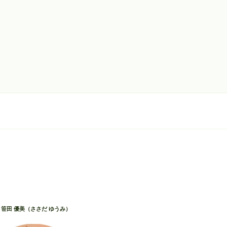
笹田 優美（ささだ ゆうみ）