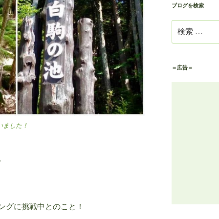
テ
ブログを検索
お
ゴ
探
検
リ
し
索:
ー
く
か
だ
ら
さ
＝広告＝
探
い
す
いました！
。
ングに挑戦中とのこと！