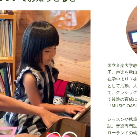
国立音楽大学
子、声楽を秋
在学中より（
として活動。
て、クラシッ
て後進の育成
『MUSIC OAS
レッスンや執筆活
誌、音楽専門
ローランドの