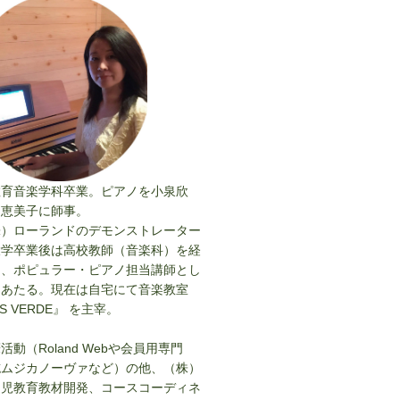
教育音楽学科卒業。ピアノを小泉欣
山恵美子に師事。
株）ローランドのデモンストレーター
大学卒業後は高校教師（音楽科）を経
ク、ポピュラー・ピアノ担当講師とし
にあたる。現在は自宅にて音楽教室
IS VERDE』 を主宰。
動（Roland Webや会員用専門
誌ムジカノーヴァなど）の他、（株）
幼児教育教材開発、コースコーディネ