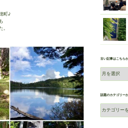
穂町♪
も
た。
古い記事はこちら
古
い
記
事
は
話題のカテゴリー
こ
話
ち
題
ら
の
か
カ
ら