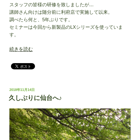
スタッフの皆様の研修を致しましたが…
講師さん向けは随分前に利府店で実施して以来。
調べたら何と、5年ぶりです。
セミナーは今回から新製品のLXシリーズを使っていま
す。
“仙
続きを読む
台
で
レ
ッ
ス
投
2018年11月14日
ン
稿
久しぶりに仙台へ♪
セ
日:
ミ
ナ
ー
で
し