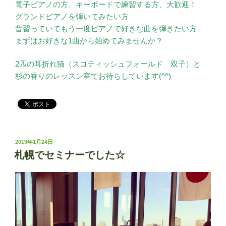
電子ピアノの方、キーボードで練習する方、大歓迎！
グランドピアノを弾いてみたい方
昔習っていてもう一度ピアノで好きな曲を弾きたい方
まずはお好きな1曲から始めてみませんか？
2匹の耳折れ猫（スコティッシュフォールド 双子）と
杉の香りのレッスン室でお待ちしています(^^)
投
2019年1月24日
稿
札幌でセミナーでした☆
日: