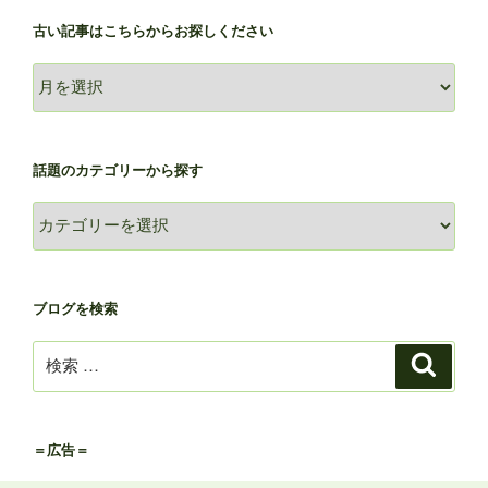
古い記事はこちらからお探しください
古
い
記
事
話題のカテゴリーから探す
は
こ
話
ち
題
ら
の
か
カ
ブログを検索
ら
テ
お
ゴ
検
検
探
リ
索
索:
し
ー
く
か
だ
ら
＝広告＝
さ
探