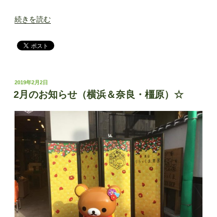
“寒
続きを読む
い
で
す
ね…。”
の
投
2019年2月2日
稿
2月のお知らせ（横浜＆奈良・橿原）☆
日: