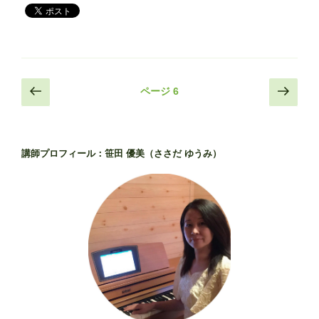
ぶ
り
に
仙
台
投
前
次
へ
ページ
6
の
の
稿
♪”
ペ
ペ
の
ナ
ー
ー
ビ
講師プロフィール：笹田 優美（ささだ ゆうみ）
ジ
ジ
ゲ
ー
シ
ョ
ン