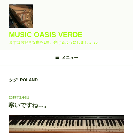
コ
ン
テ
ン
ツ
MUSIC OASIS VERDE
へ
まずはお好きな曲を1曲、弾けるようにしましょう♪
ス
キ
メニュー
ッ
プ
タグ:
ROLAND
投
2019年2月6日
稿
寒いですね…。
日: