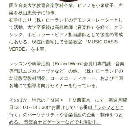
国立音楽大学教育音楽学科卒業。ピアノを小泉欣子、声
楽を秋山恵美子に師事。
在学中より（株）ローランドのデモンストレーターとし
て活動。大学卒業後は高校教師（音楽科）を経て、クラ
シック、ポピュラー・ピアノ担当講師として後進の育成
にあたる。現在は自宅にて音楽教室 『MUSIC OASIS
VERDE』 を主宰。
レッスンや執筆活動（Roland Webや会員用専門誌、音楽
専門誌ムジカノーヴァなど）の他、（株）ローランドの
幼児教育教材開発、コースコーディネート、および全国
各地にて指導者向けセミナーを行っている。
そのほか、地元のＦＭ局 >「ＦＭ西東京」にて、毎週月曜
日13：00～14：30にお届けしている番組
『ラジヲとどこ
行く』のパーソナリティや音楽番組の企画・制作をつと
める。 音楽会ナビゲーターなどでも活動中。