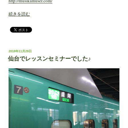
http://musikamuser.com/
“札
続きを読む
幌
で
セ
ミ
ナ
投
2018年11月29日
ー
稿
仙台でレッスンセミナーでした♪
で
日:
し
た
☆”
の