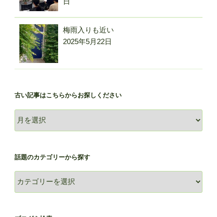
日
梅雨入りも近い
2025年5月22日
古い記事はこちらからお探しください
古
い
記
事
話題のカテゴリーから探す
は
こ
話
ち
題
ら
の
か
カ