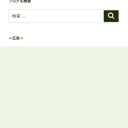
ブログを検索
ら
テ
お
ゴ
検
検
探
リ
索
索:
し
ー
く
か
だ
ら
＝広告＝
さ
探
い
す