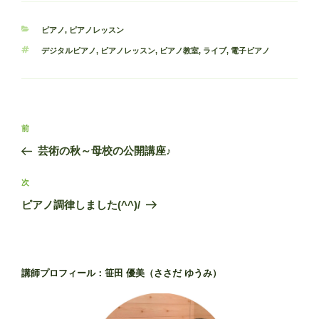
カ
ピアノ
,
ピアノレッスン
テ
タ
デジタルピアノ
,
ピアノレッスン
,
ピアノ教室
,
ライブ
,
電子ピアノ
ゴ
グ
リ
ー
投
過
前
稿
去
芸術の秋～母校の公開講座♪
ナ
の
ビ
投
次
次
稿
ゲ
の
ピアノ調律しました(^^)/
投
ー
稿
シ
ョ
講師プロフィール：笹田 優美（ささだ ゆうみ）
ン