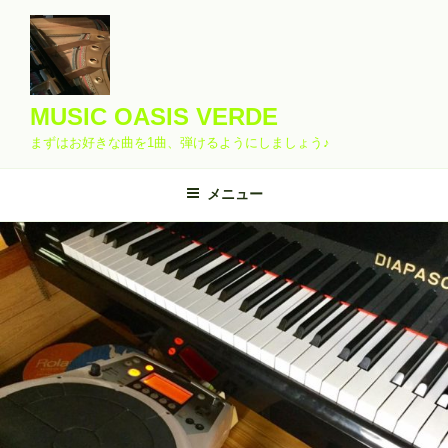
コ
ン
テ
ン
ツ
MUSIC OASIS VERDE
へ
まずはお好きな曲を1曲、弾けるようにしましょう♪
ス
キ
メニュー
ッ
プ