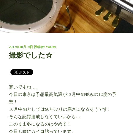
投
2017年10月19日
投稿者:
YUUMI
稿
撮影でした☆
日:
寒いですね…。
今日の東京は予想最高気温が12月中旬並みの12度の予
想！
10月中旬としては60年ぶりの寒さになるそうです。
そんな記録達成しなくていいから…
このまま冬になるのはやめて！
今日も腰にカイロ貼っています。